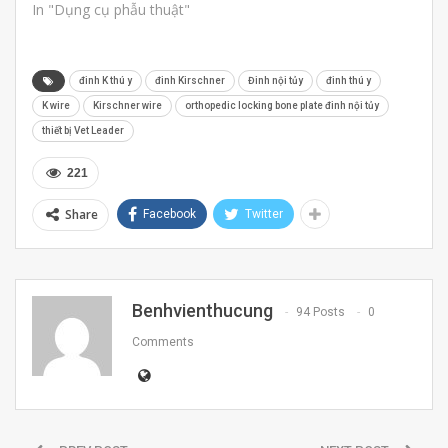
In "Dụng cụ phẫu thuật"
đinh K thú y
đinh Kirschner
Đinh nội tủy
đinh thú y
K wire
Kirschner wire
orthopedic locking bone plate đinh nội tủy
thiết bị Vet Leader
221
Share
Facebook
Twitter
Benhvienthucung
94 Posts
0
Comments