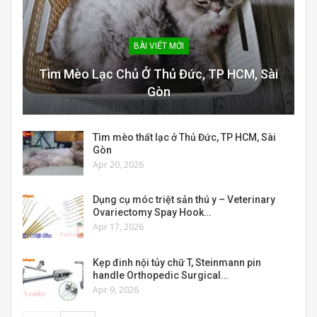
BÀI VIẾT MỚI
Tìm Mèo Lạc Chủ Ở Thủ Đức, TP HCM, Sài
Gòn
Tìm mèo thất lạc ở Thủ Đức, TP HCM, Sài
Gòn
Apr 20, 2026
Dụng cụ móc triệt sản thú y – Veterinary
Ovariectomy Spay Hook…
Apr 17, 2026
Kẹp đinh nội tủy chữ T, Steinmann pin
handle Orthopedic Surgical…
Apr 9, 2026