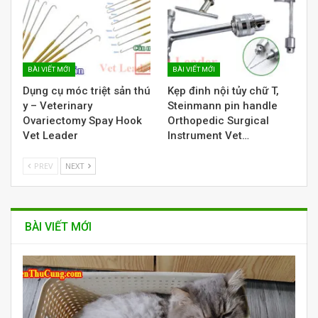
BÀI VIẾT MỚI
BÀI VIẾT MỚI
Dụng cụ móc triệt sản thú
Kẹp đinh nội tủy chữ T,
y – Veterinary
Steinmann pin handle
Ovariectomy Spay Hook
Orthopedic Surgical
Vet Leader
Instrument Vet…
PREV
NEXT
BÀI VIẾT MỚI