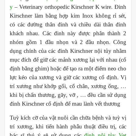
y
– Veterinary orthopedic Kirschner K wire. Đinh
Kirschner làm bằng hợp kim Inox không rỉ sét,
có các đường thân đinh và chiều dài thân đinh
khách nhau. Các đinh này được phân thành 2
nhóm gồm 1 đầu nhọn và 2 đầu nhọn. Công
dụng chính của các đinh Kirschner nội tủy nhằm
mục đích để giữ các mảnh xương lại với nhau (cố
định bằng ghim) hoặc để tạo ra một điểm neo cho
lực kéo của xương và giữ các xương cố định. Vị
trí xương như khớp gối, cổ chân, xương ống, …
khi bị chấn thương, gãy, vỡ , … đều cần sử dụng
đinh Kirschner cố định để mau lành vết thương
Tuỳ kích cỡ của vật nuôi cần chữa bệnh và tuỳ vị
trí xương, khi tiến hành phẫu thuật điều trị, các
bác sĩ thú ý sẽ sử dụng các
đinh nội tủy Vet