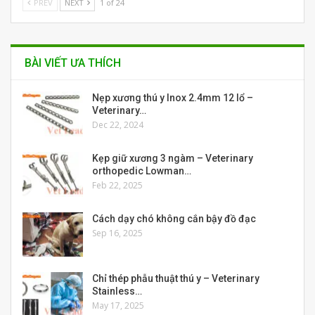
PREV
NEXT
1 of 24
BÀI VIẾT ƯA THÍCH
Nẹp xương thú y Inox 2.4mm 12 lổ –
Veterinary…
Dec 22, 2024
Kẹp giữ xương 3 ngàm – Veterinary
orthopedic Lowman…
Feb 22, 2025
Cách dạy chó không cắn bậy đồ đạc
Sep 16, 2025
Chỉ thép phẫu thuật thú y – Veterinary
Stainless…
May 17, 2025