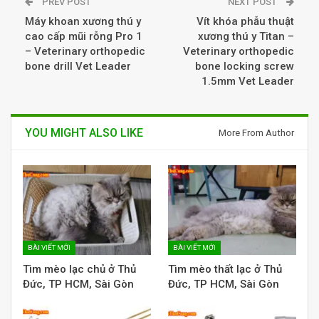
PREV POST
NEXT POST
Máy khoan xương thú y
Vít khóa phẫu thuật
cao cấp mũi rỗng Pro 1
xương thú y Titan –
– Veterinary orthopedic
Veterinary orthopedic
bone drill Vet Leader
bone locking screw
1.5mm Vet Leader
YOU MIGHT ALSO LIKE
More From Author
BÀI VIẾT MỚI
BÀI VIẾT MỚI
Tìm mèo lạc chủ ở Thủ
Tìm mèo thất lạc ở Thủ
Đức, TP HCM, Sài Gòn
Đức, TP HCM, Sài Gòn