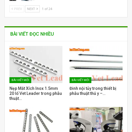
PREV
NEXT
1 of 24
BÀI VIẾT ĐỌC NHIỀU
BÀI VIẾT MỚI
BÀI VIẾT MỚI
Nẹp Mắt Xích Inox 1.5mm
Đinh nội tủy trong thiết bị
20 lổ Vet Leader trong phẫu
phẫu thuật thú y –…
thuật…