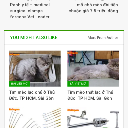
Panh y tế – medical
mổ chó mèo đòi tiền
surgical clamps
chuộc giá 7.5 triệu đồng
forceps Vet Leader
YOU MIGHT ALSO LIKE
More From Author
BÀI VIẾT MỚI
BÀI VIẾT MỚI
Tìm mèo lạc chủ ở Thủ
Tìm mèo thất lạc ở Thủ
Đức, TP HCM, Sài Gòn
Đức, TP HCM, Sài Gòn