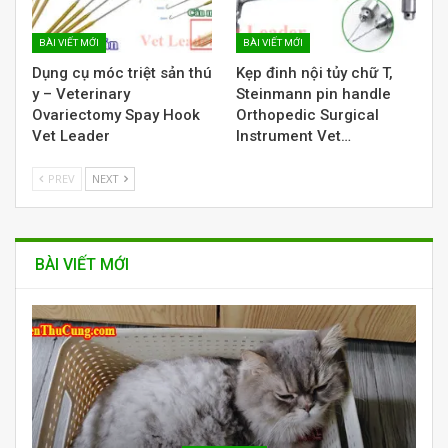
BÀI VIẾT MỚI
BÀI VIẾT MỚI
Dụng cụ móc triệt sản thú
Kẹp đinh nội tủy chữ T,
y – Veterinary
Steinmann pin handle
Ovariectomy Spay Hook
Orthopedic Surgical
Vet Leader
Instrument Vet…
PREV
NEXT
BÀI VIẾT MỚI