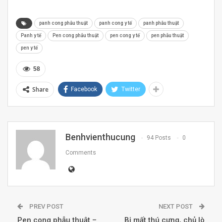
panh cong phẫu thuật
panh cong y tế
panh phẫu thuật
Panh y tế
Pen cong phẫu thuật
pen cong y tế
pen phẫu thuật
pen y tế
58
Share
Facebook
Twitter
Benhvienthucung
94 Posts
0
Comments
PREV POST
NEXT POST
Pen cong phẫu thuật –
Bị mất thú cưng, chủ lò