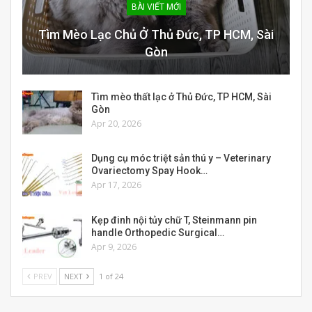
BÀI VIẾT MỚI
Tìm Mèo Lạc Chủ Ở Thủ Đức, TP HCM, Sài
Gòn
Tìm mèo thất lạc ở Thủ Đức, TP HCM, Sài
Gòn
Apr 20, 2026
Dụng cụ móc triệt sản thú y – Veterinary
Ovariectomy Spay Hook…
Apr 17, 2026
Kẹp đinh nội tủy chữ T, Steinmann pin
handle Orthopedic Surgical…
Apr 9, 2026
PREV
NEXT
1 of 24