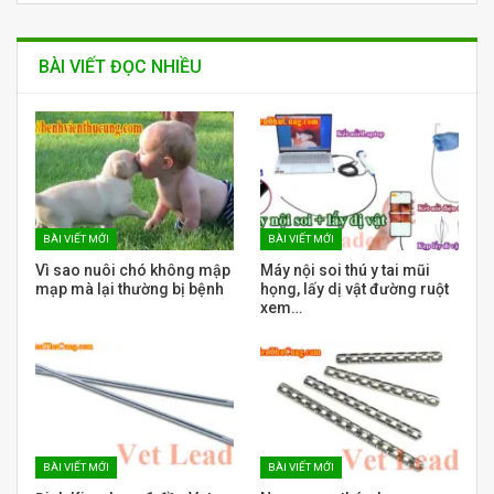
BÀI VIẾT ĐỌC NHIỀU
BÀI VIẾT MỚI
BÀI VIẾT MỚI
Vì sao nuôi chó không mập
Máy nội soi thú y tai mũi
mạp mà lại thường bị bệnh
họng, lấy dị vật đường ruột
xem…
BÀI VIẾT MỚI
BÀI VIẾT MỚI