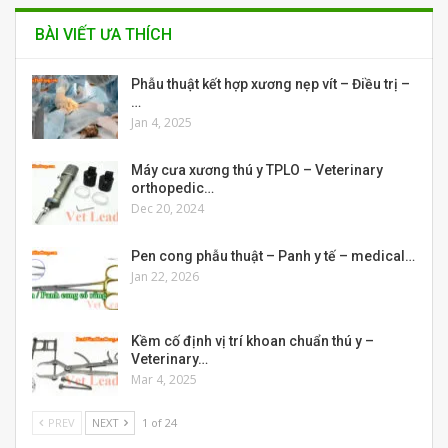
BÀI VIẾT ƯA THÍCH
Phẫu thuật kết hợp xương nẹp vít – Điều trị –
…
Jan 4, 2025
Máy cưa xương thú y TPLO – Veterinary
orthopedic…
Dec 20, 2024
Pen cong phẫu thuật – Panh y tế – medical…
Jan 22, 2026
Kềm cố định vị trí khoan chuẩn thú y –
Veterinary…
Mar 4, 2025
PREV
NEXT
1 of 24