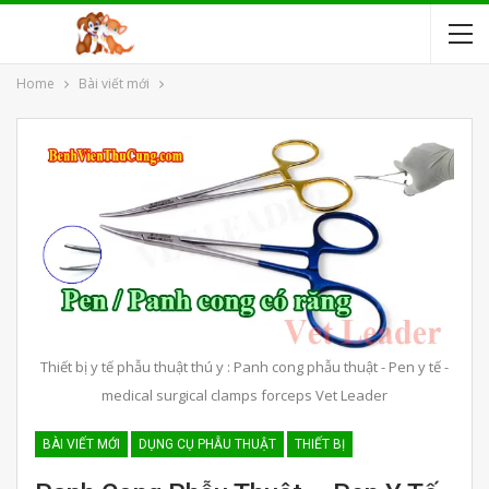
Home
Bài viết mới
Thiết bị y tế phẫu thuật thú y : Panh cong phẫu thuật - Pen y tế -
medical surgical clamps forceps Vet Leader
BÀI VIẾT MỚI
DỤNG CỤ PHẪU THUẬT
THIẾT BỊ