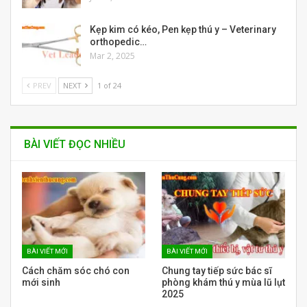
Kẹp kim có kéo, Pen kẹp thú y – Veterinary
orthopedic…
Mar 2, 2025
PREV
NEXT
1 of 24
BÀI VIẾT ĐỌC NHIỀU
BÀI VIẾT MỚI
BÀI VIẾT MỚI
Cách chăm sóc chó con
Chung tay tiếp sức bác sĩ
mới sinh
phòng khám thú y mùa lũ lụt
2025