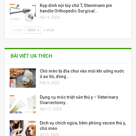
Kẹp đinh nội tủy chữ T, Steinmann pin
handle Orthopedic Surgical…
Apr 9, 2026
PREV
NEXT
1 of 24
BÀI VIẾT ƯA THÍCH
Chó mèo bị đỉa chui vào mũi khi uống nước
ở ao hồ, đồng…
Feb 9, 2022
Dụng cụ móc triệt sản thú y – Veterinary
Ovariectomy…
Apr 17, 2026
Dịch vụ chích ngừa, tiêm phòng vacxin thú y,
chó mèo
Jul 15, 2025