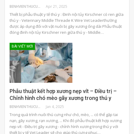
BENHVIENTHUCUNG
Apr 21, 2025
Thiết bị phẫu thuật y tế thú y : Đinh nội tủy Kirschner có ren giữa
thú y - Veterinary Middle Threade K Wire Vet Leaderthường
được áp dụng đối với vật nuôi bị gãy xương ống dài Phẫu thuật
đóng đinh nội tủy Kirschner ren giữa thú y - Middle…
BÀI VIẾT MỚI
Phẫu thuật kết hợp xương nẹp vít – Điều trị –
Chỉnh hình chó mèo gãy xương trong thú y
BENHVIENTHUCUNG
Jan 4, 2025
Trong quá trình nuôi thú cưng như chó, mèo, ... có thể gặp tai
nạn, gãy xương, rạn xương, ... Khi đó phẫu thuật kết hợp xương
nẹp vít - Điều trị gãy xương - chỉnh hình xương trong thú y với
thiết bị y tế Vet Leader sẽ cho giúp thú cưng phục…