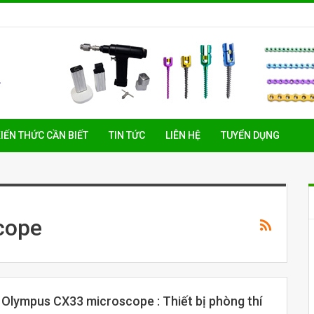
IẾN THỨC CẦN BIẾT
TIN TỨC
LIÊN HỆ
TUYỂN DỤNG
cope
i Olympus CX33 microscope : Thiết bị phòng thí