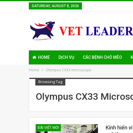
SATURDAY, AUGUST 8, 2026
HOME
DỊCH VỤ
CÁC BỆNH CHÓ MÈO
K
Home
Olympus CX33 microscope
Browsing Tag
Olympus CX33 Micros
Kính hiển v
BÀI VIẾT MỚI