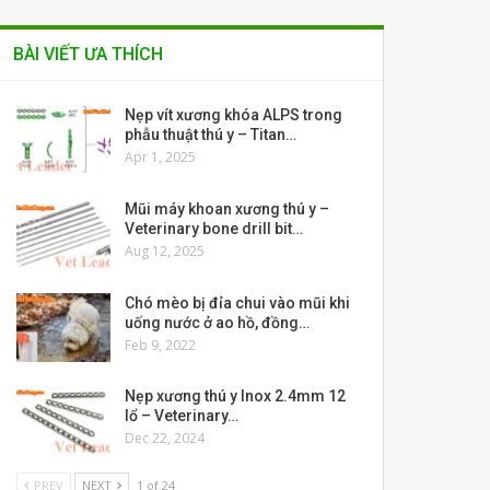
BÀI VIẾT ƯA THÍCH
Nẹp vít xương khóa ALPS trong
phẫu thuật thú y – Titan…
Apr 1, 2025
Mũi máy khoan xương thú y –
Veterinary bone drill bit…
Aug 12, 2025
Chó mèo bị đỉa chui vào mũi khi
uống nước ở ao hồ, đồng…
Feb 9, 2022
Nẹp xương thú y Inox 2.4mm 12
lổ – Veterinary…
Dec 22, 2024
PREV
NEXT
1 of 24