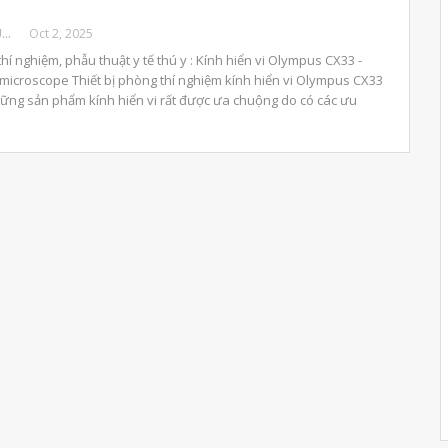
BENHVIENTHUCUNG
Oct 2, 2025
thí nghiệm, phẫu thuật y tế thú y : Kính hiển vi Olympus CX33 -
icroscope Thiết bị phòng thí nghiệm kính hiển vi Olympus CX33
hững sản phẩm kính hiển vi rất được ưa chuộng do có các ưu