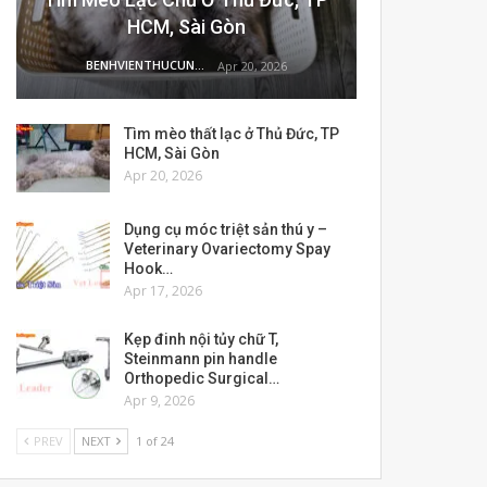
HCM, Sài Gòn
BENHVIENTHUCUNG
Apr 20, 2026
Tìm mèo thất lạc ở Thủ Đức, TP
HCM, Sài Gòn
Apr 20, 2026
Dụng cụ móc triệt sản thú y –
Veterinary Ovariectomy Spay
Hook…
Apr 17, 2026
Kẹp đinh nội tủy chữ T,
Steinmann pin handle
Orthopedic Surgical…
Apr 9, 2026
PREV
NEXT
1 of 24