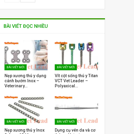
BÀI VIẾT ĐỌC NHIỀU
BÀI VIẾT MỚI
BÀI VIẾT MỚI
Nẹp xương thú y dạng
Vít cột sống thú y Titan
cánh bướm Inox –
VCT Vet Leader –
Veterinary…
Polyaxical…
BÀI VIẾT MỚI
BÀI VIẾT MỚI
Nẹp xương thú y Inox
Dụng cụ vén da và cơ