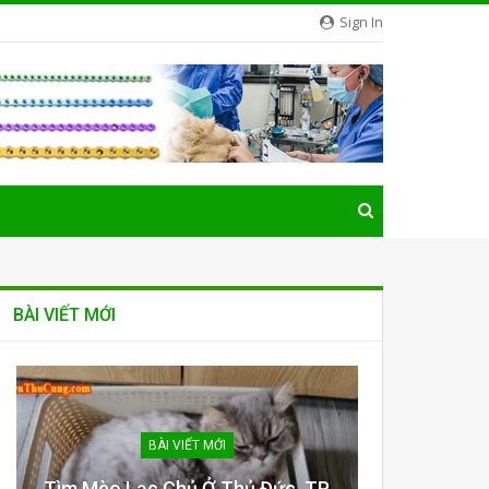
Sign In
BÀI VIẾT MỚI
BÀI VIẾT MỚI
Tìm Mèo Lạc Chủ Ở Thủ Đức, TP