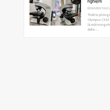
nghiệm
Thiết bị phòng 
Olympus CX33 m
là một trong n
điểm :…