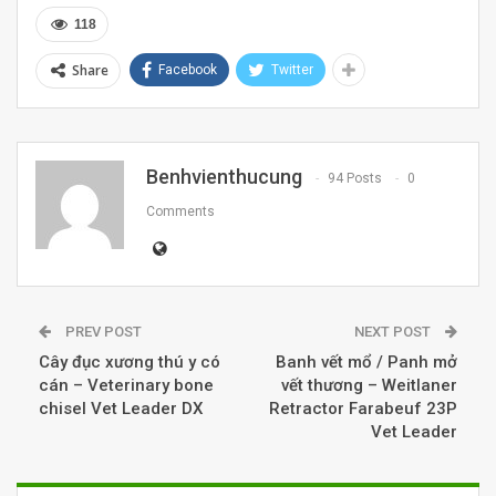
118
Share
Facebook
Twitter
Benhvienthucung
94 Posts
0
Comments
PREV POST
NEXT POST
Cây đục xương thú y có
Banh vết mổ / Panh mở
cán – Veterinary bone
vết thương – Weitlaner
chisel Vet Leader DX
Retractor Farabeuf 23P
Vet Leader