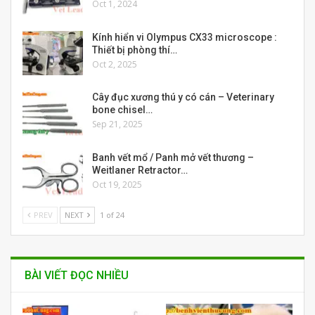
Oct 1, 2024
Kính hiển vi Olympus CX33 microscope :
Thiết bị phòng thí…
Oct 2, 2025
Cây đục xương thú y có cán – Veterinary
bone chisel…
Sep 21, 2025
Banh vết mổ / Panh mở vết thương –
Weitlaner Retractor…
Oct 19, 2025
PREV
NEXT
1 of 24
BÀI VIẾT ĐỌC NHIỀU