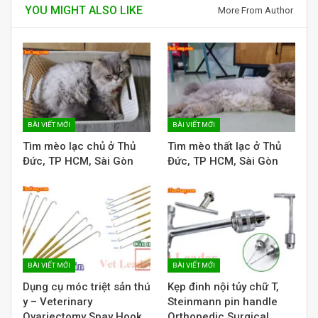
YOU MIGHT ALSO LIKE
More From Author
BÀI VIẾT MỚI
BÀI VIẾT MỚI
Tìm mèo lạc chủ ở Thủ
Tìm mèo thất lạc ở Thủ
Đức, TP HCM, Sài Gòn
Đức, TP HCM, Sài Gòn
BÀI VIẾT MỚI
BÀI VIẾT MỚI
Dụng cụ móc triệt sản thú
Kẹp đinh nội tủy chữ T,
y – Veterinary
Steinmann pin handle
Ovariectomy Spay Hook
Orthopedic Surgical