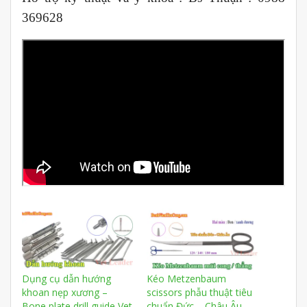
369628
Dụng cụ dẫn hướng
Kéo Metzenbaum
khoan nẹp xương –
scissors phẫu thuật tiêu
Bone plate drill guide Vet
chuẩn Đức – Châu Âu