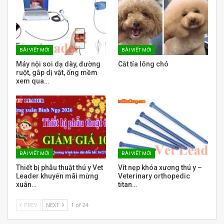
BÀI VIẾT MỚI
BÀI VIẾT MỚI
Máy nội soi dạ dày, đường
Cắt tỉa lông chó
ruột, gắp dị vật, ống mềm
xem qua…
BÀI VIẾT MỚI
BÀI VIẾT MỚI
Thiết bị phẫu thuật thú y Vet
Vít nẹp khóa xương thú y –
Leader khuyến mãi mừng
Veterinary orthopedic
xuân…
titan…
PREV
NEXT
1 of 24