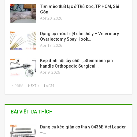
Tìm mèo thất lạc ở Thủ Đức, TP HCM, Sài
Gòn
Apr 20, 2026
Dụng cụ móc triệt sản thú y – Veterinary
Ovariectomy Spay Hook…
Apr 17, 2026
Kẹp đinh nội tủy chữ T, Steinmann pin
handle Orthopedic Surgical…
Apr 9, 2026
PREV
NEXT
1 of 24
BÀI VIẾT ƯA THÍCH
Dụng cụ kéo giãn cơ thú y 0436B Vet Leader
–…