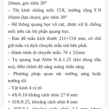
20mm, góc nhìn 30°
– Thị kính chống mốc 15X, trường rộng F.N
16mm (lựa chọn), góc nhìn 30°
– Hệ thống quang học vô cực, được xử lý chống
mốc trên các bộ phận quang học.
– Bàn để mẫu kích thước 211×154 mm, có chổ
giữ mẫu và dịch chuyển mẫu trái bên phải.
– Hành trình di chuyển mẫu: 76 x 52mm
– Tụ quang loại Abbe N.A.1.25 (khi dùng dầu
soi), điều chỉnh độ sáng màng chắn sáng.
– Phương pháp quan sát: trường sáng hoặc
trường tối
– Vật kính 4 vị trí:
+ 4X/0.10 khảng cách nhìn 27.8 mm
+ 10X/0.25, khoảng cách nhìn 8 mm
+ 20X/0.4, khoảng cách nhìn 2.5 mm (chọn