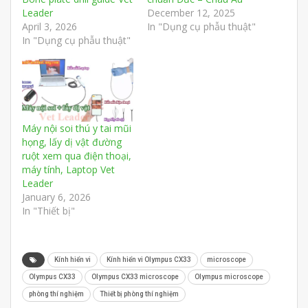
Leader
December 12, 2025
April 3, 2026
In "Dụng cụ phẫu thuật"
In "Dụng cụ phẫu thuật"
Máy nội soi thú y tai mũi
họng, lấy dị vật đường
ruột xem qua điện thoại,
máy tính, Laptop Vet
Leader
January 6, 2026
In "Thiết bị"
Kính hiển vi
Kính hiển vi Olympus CX33
microscope
Olympus CX33
Olympus CX33 microscope
Olympus microscope
phòng thí nghiệm
Thiết bị phòng thí nghiệm