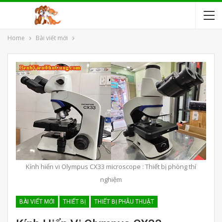
Home
Bài viết mới
Kính hiển vi Olympus CX33 microscope : Thiết bị phòng thí
nghiệm
BÀI VIẾT MỚI
THIẾT BỊ
THIẾT BỊ PHẪU THUẬT