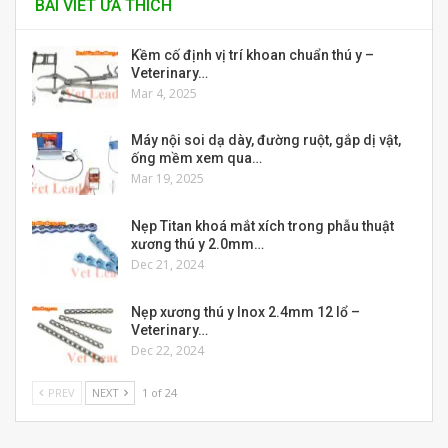
BÀI VIẾT ƯA THÍCH
Kềm cố định vị trí khoan chuẩn thú y –
Veterinary…
Mar 4, 2025
Máy nội soi dạ dày, đường ruột, gắp dị vật,
ống mềm xem qua…
Mar 19, 2025
Nẹp Titan khoá mắt xích trong phẫu thuật
xương thú y 2.0mm…
Dec 21, 2024
Nẹp xương thú y Inox 2.4mm 12 lổ –
Veterinary…
Dec 22, 2024
PREV
NEXT
1 of 24