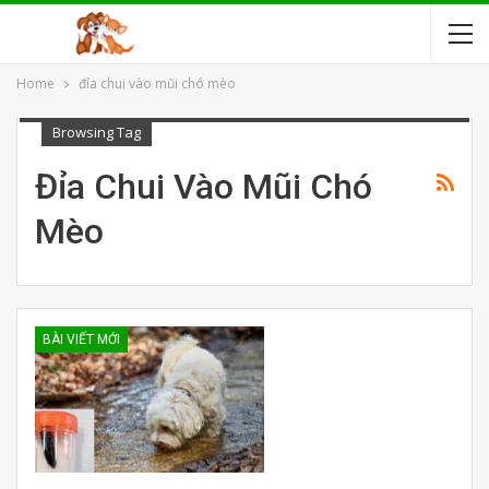
Home
đỉa chui vào mũi chó mèo
Browsing Tag
Đỉa Chui Vào Mũi Chó
Mèo
BÀI VIẾT MỚI