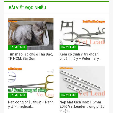
BÀI VIẾT ĐỌC NHIỀU
BÀI VIẾT MỚI
BÀI VIẾT MỚI
Tìm mèo lạc chủ ở Thủ Đức,
Kềm cố định vị trí khoan
TP HCM, Sài Gòn
chuẩn thú y – Veterinary…
BÀI VIẾT MỚI
BÀI VIẾT MỚI
Pen cong phẫu thuật – Panh
Nẹp Mắt Xích Inox 1.5mm
y tế – medical…
20 lổ Vet Leader trong phẫu
thuật…