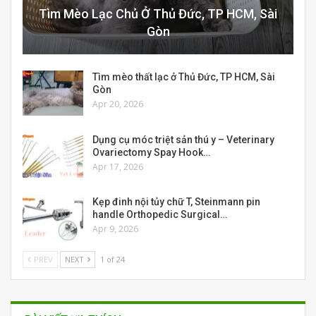
Tìm Mèo Lạc Chủ Ở Thủ Đức, TP HCM, Sài
Gòn
Tìm mèo thất lạc ở Thủ Đức, TP HCM, Sài
Gòn
Apr 20, 2026
Dụng cụ móc triệt sản thú y – Veterinary
Ovariectomy Spay Hook…
Apr 17, 2026
Kẹp đinh nội tủy chữ T, Steinmann pin
handle Orthopedic Surgical…
Apr 9, 2026
PREV
NEXT
1 of 24