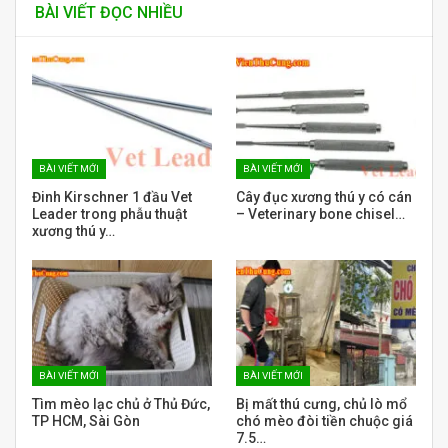
BÀI VIẾT ĐỌC NHIỀU
BÀI VIẾT MỚI
BÀI VIẾT MỚI
Đinh Kirschner 1 đầu Vet
Cây đục xương thú y có cán
Leader trong phẫu thuật
– Veterinary bone chisel…
xương thú y…
BÀI VIẾT MỚI
BÀI VIẾT MỚI
Tìm mèo lạc chủ ở Thủ Đức,
Bị mất thú cưng, chủ lò mổ
TP HCM, Sài Gòn
chó mèo đòi tiền chuộc giá
7.5…