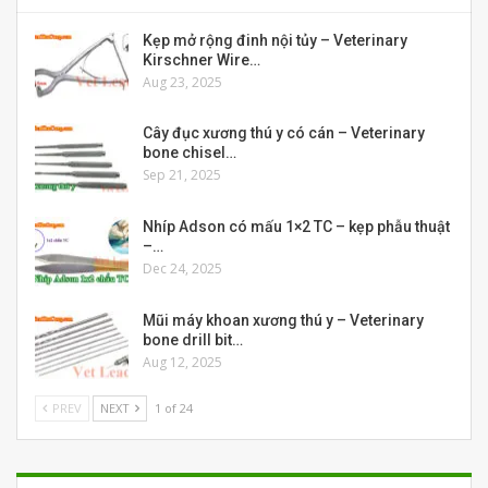
Kẹp mở rộng đinh nội tủy – Veterinary
Kirschner Wire…
Aug 23, 2025
Cây đục xương thú y có cán – Veterinary
bone chisel…
Sep 21, 2025
Nhíp Adson có mấu 1×2 TC – kẹp phẫu thuật
–…
Dec 24, 2025
Mũi máy khoan xương thú y – Veterinary
bone drill bit…
Aug 12, 2025
PREV
NEXT
1 of 24