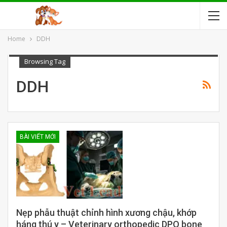
Home
DDH
Browsing Tag
DDH
BÀI VIẾT MỚI
Nẹp phẫu thuật chỉnh hình xương chậu, khớp
háng thú y – Veterinary orthopedic DPO bone