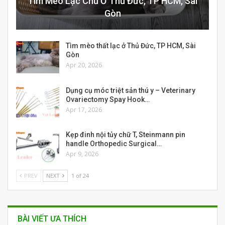
Tìm Mèo Lạc Chủ Ở Thủ Đức, TP HCM, Sài
Gòn
Tìm mèo thất lạc ở Thủ Đức, TP HCM, Sài
Gòn
Apr 20, 2026
Dụng cụ móc triệt sản thú y – Veterinary
Ovariectomy Spay Hook…
Apr 17, 2026
Kẹp đinh nội tủy chữ T, Steinmann pin
handle Orthopedic Surgical…
Apr 9, 2026
PREV
NEXT
1 of 24
BÀI VIẾT ƯA THÍCH