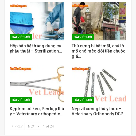
BÀI VIẾT MỚI
BÀI VIẾT MỚI
Hộp hấp tiệt trùng dụng cụ
Thú cưng bị bắt mất, chủ lò
phẫu thuật – Sterilization…
mổ chó mèo đòi tiền chuộc
giá…
BÀI VIẾT MỚI
BÀI VIẾT MỚI
Kẹp kim có kéo, Pen kẹp thú
Nẹp vít xương thú y Inox –
y – Veterinary orthopedic…
Veterinary Orthopedy DCP…
PREV
NEXT
1 of 24