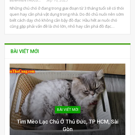
BENHVIENTHUCUNG
Sep 16, 2025
Những chú chó ở đang trong giai đoạn từ 3 tháng tuổi sẽ có thói
quen hay cắn phá vật dụng trong nhà. Do đó chủ nuôi nên sớm
biết cách dạy chó không cắn bậy đồ đạc Hầu hết ai nuôi chó
cũng gặp phải vấn đề là chó lớn, nhỏ hay cắn phá đồ đạc…
BÀI VIẾT MỚI
BÀI VIẾT MỚI
Tìm Mèo Lạc Chủ Ở Thủ Đức, TP HCM, Sài
Gòn