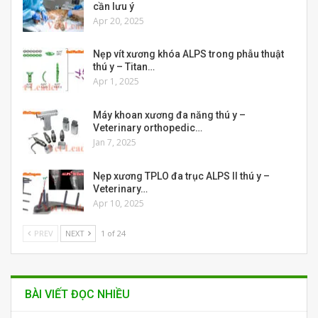
cần lưu ý
Apr 20, 2025
Nẹp vít xương khóa ALPS trong phẫu thuật
thú y – Titan…
Apr 1, 2025
Máy khoan xương đa năng thú y –
Veterinary orthopedic…
Jan 7, 2025
Nẹp xương TPLO đa trục ALPS II thú y –
Veterinary…
Apr 10, 2025
PREV
NEXT
1 of 24
BÀI VIẾT ĐỌC NHIỀU