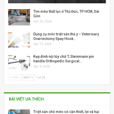
Tìm mèo thất lạc ở Thủ Đức, TP HCM, Sài
Gòn
Apr 20, 2026
Dụng cụ móc triệt sản thú y – Veterinary
Ovariectomy Spay Hook…
Apr 17, 2026
Kẹp đinh nội tủy chữ T, Steinmann pin
handle Orthopedic Surgical…
Apr 9, 2026
PREV
NEXT
1 of 24
BÀI VIẾT ƯA THÍCH
Triệt sản chó mèo có cần thiết, lợi và hại