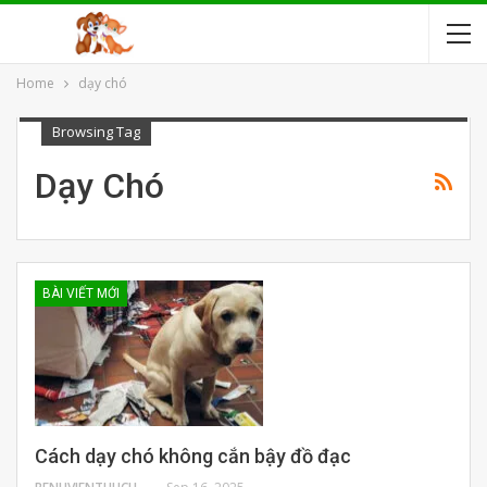
Home
dạy chó
Browsing Tag
Dạy Chó
BÀI VIẾT MỚI
Cách dạy chó không cắn bậy đồ đạc