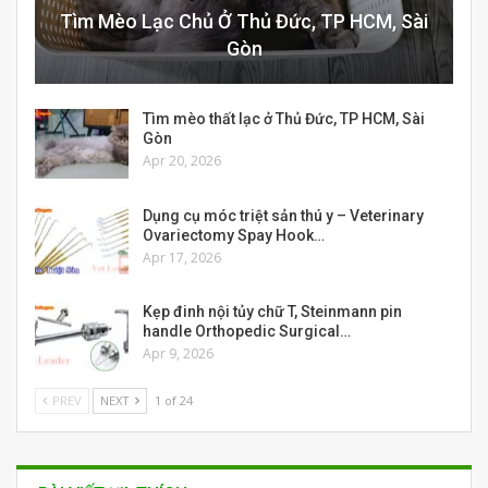
Tìm Mèo Lạc Chủ Ở Thủ Đức, TP HCM, Sài
Gòn
Tìm mèo thất lạc ở Thủ Đức, TP HCM, Sài
Gòn
Apr 20, 2026
Dụng cụ móc triệt sản thú y – Veterinary
Ovariectomy Spay Hook…
Apr 17, 2026
Kẹp đinh nội tủy chữ T, Steinmann pin
handle Orthopedic Surgical…
Apr 9, 2026
PREV
NEXT
1 of 24