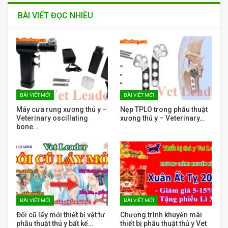
BÀI VIẾT ĐỌC NHIỀU
BÀI VIẾT MỚI
BÀI VIẾT MỚI
Máy cưa rung xương thú y –
Nẹp TPLO trong phẫu thuật
Veterinary oscillating
xương thú y – Veterinary…
bone…
BÀI VIẾT MỚI
BÀI VIẾT MỚI
Đổi cũ lấy mới thiết bị vật tư
Chương trình khuyến mãi
phẫu thuật thú y bất kể…
thiết bị phẫu thuật thú y Vet