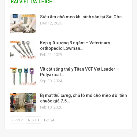
BÀI VIẾT ƯA THÍCH
Siêu âm chó mèo khi sinh sản tại Sài Gòn
Dec 12, 2020
Kẹp giữ xương 3 ngàm – Veterinary
orthopedic Lowman…
Feb 22, 2025
Vít cột sống thú y Titan VCT Vet Leader –
Polyaxical…
Sep 30, 2024
Bị mất thú cưng, chủ lò mổ chó mèo đòi tiền
chuộc giá 7.5…
Feb 10, 2026
PREV
NEXT
1 of 24