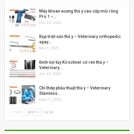
Máy khoan xương thú y cao cấp mũi rỗng
Pro 1 –…
Dec 24, 2024
Kẹp triệt sản thú y – Veterinary orthopedic
spay…
Mar 5, 2025
Đinh nội tủy Kirschner có ren thú y –
Veterinary…
Apr 23, 2025
Chỉ thép phẫu thuật thú y – Veterinary
Stainless…
May 17, 2025
PREV
NEXT
1 of 24