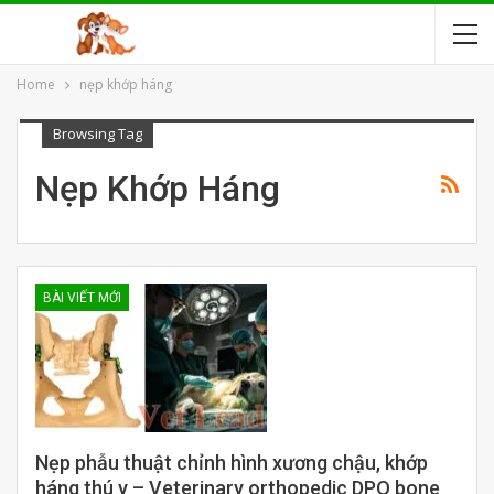
Home
nẹp khớp háng
Browsing Tag
Nẹp Khớp Háng
BÀI VIẾT MỚI
Nẹp phẫu thuật chỉnh hình xương chậu, khớp
háng thú y – Veterinary orthopedic DPO bone