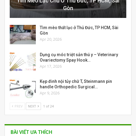
Tìm Mèo Lạc Chủ Ở Thủ Đức, TP HCM, Sài
Gòn
Tìm mèo thất lạc ở Thủ Đức, TP HCM, Sài
Gòn
Apr 20, 2026
Dụng cụ móc triệt sản thú y – Veterinary
Ovariectomy Spay Hook…
Apr 17, 2026
Kẹp đinh nội tủy chữ T, Steinmann pin
handle Orthopedic Surgical…
Apr 9, 2026
PREV
NEXT
1 of 24
BÀI VIẾT ƯA THÍCH