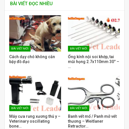
BÀI VIẾT ĐỌC NHIỀU
BÀI VIẾT MỚI
BÀI VIẾT MỚI
Cách dạy chó không cắn
Ống kính nội soi khớp, tai
bậy đồ đạc
mũi họng 2.7x110mm 30° –
…
BÀI VIẾT MỚI
BÀI VIẾT MỚI
Máy cưa rung xương thú y –
Banh vết mổ / Panh mở vết
Veterinary oscillating
thương – Weitlaner
bone…
Retractor…