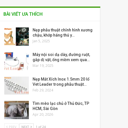
BÀI VIẾT ƯA THÍCH
Nẹp phẫu thuật chỉnh hình xương
chậu, khớp háng thú y…
Jan 5, 2025
Máy nội soi dạ dày, đường ruột,
gắp dị vật, ống mềm xem qua…
Mar 19, 2025
Nẹp Mắt Xích Inox 1.5mm 20 lổ
Vet Leader trong phẫu thuật…
Feb 29, 2024
Tìm mèo lạc chủ ở Thủ Đức, TP
HCM, Sài Gòn
Apr 20, 2026
PREV
NEXT
1 of 24