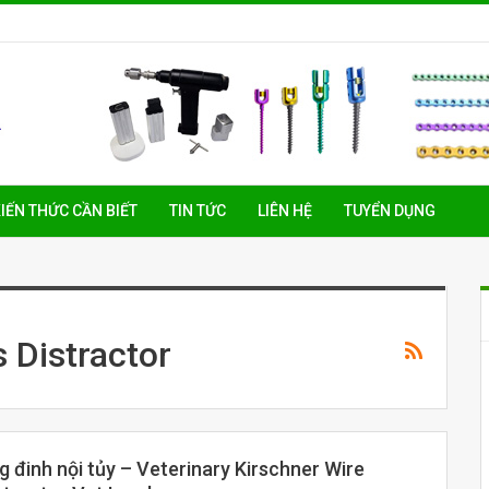
IẾN THỨC CẦN BIẾT
TIN TỨC
LIÊN HỆ
TUYỂN DỤNG
 Distractor
 đinh nội tủy – Veterinary Kirschner Wire