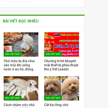
BÀI VIẾT ĐỌC NHIỀU
BÀI VIẾT MỚI
BÀI VIẾT MỚI
Chó mèo bị đỉa chui
Chương trình khuyến
vào mũi khi uống
mãi thiết bị phẫu thuật
nước ở ao hồ, đồng…
thú y Vet Leader…
BÀI VIẾT MỚI
BÀI VIẾT MỚI
Cách chăm sóc chó
Cắt tỉa lông chó