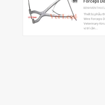
Forceps Di
Thiết bị phẫu t
Wire Forceps D
Veterinary Kir
vị trí cần…