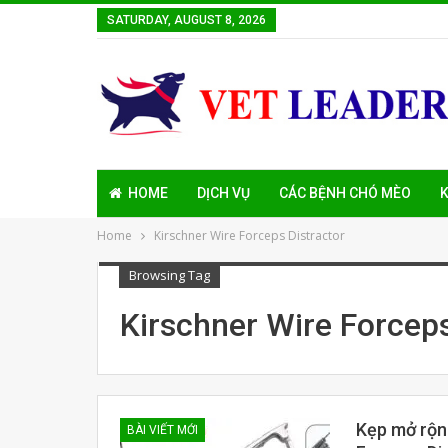
SATURDAY, AUGUST 8, 2026
HOME
DỊCH VỤ
CÁC BỆNH CHÓ MÈO
K
Home
Kirschner Wire Forceps Distractor
Browsing Tag
Kirschner Wire Forceps
Kẹp mở rộng
BÀI VIẾT MỚI