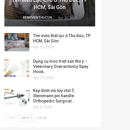
HCM, Sài Gòn
BENHVIENTHUCUNG
Apr 20, 2026
Tìm mèo thất lạc ở Thủ Đức, TP
HCM, Sài Gòn
Apr 20, 2026
Dụng cụ móc triệt sản thú y –
Veterinary Ovariectomy Spay
Hook…
Apr 17, 2026
Kẹp đinh nội tủy chữ T,
Steinmann pin handle
Orthopedic Surgical…
Apr 9, 2026
PREV
NEXT
1 of 24