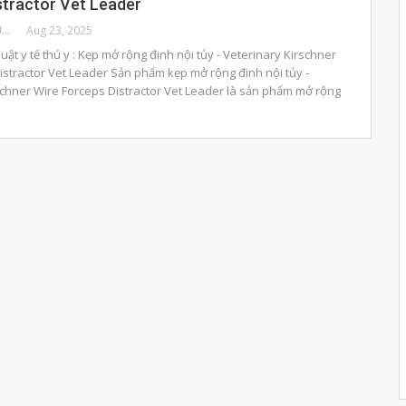
stractor Vet Leader
BENHVIENTHUCUNG
Aug 23, 2025
huật y tế thú y : Kẹp mở rộng đinh nội tủy - Veterinary Kirschner
istractor Vet Leader Sản phẩm kẹp mở rộng đinh nội tủy -
schner Wire Forceps Distractor Vet Leader là sản phẩm mở rộng