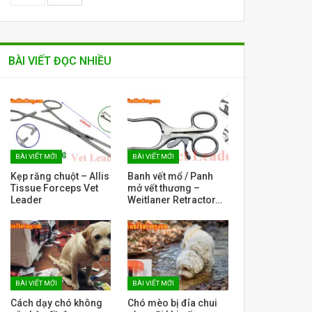
BÀI VIẾT ĐỌC NHIỀU
BÀI VIẾT MỚI
BÀI VIẾT MỚI
Kẹp răng chuột – Allis
Banh vết mổ / Panh
Tissue Forceps Vet
mở vết thương –
Leader
Weitlaner Retractor…
BÀI VIẾT MỚI
BÀI VIẾT MỚI
Cách dạy chó không
Chó mèo bị đỉa chui