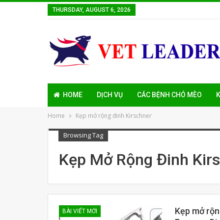
THURSDAY, AUGUST 6, 2026
HOME
DỊCH VỤ
CÁC BỆNH CHÓ MÈO
K
Home
Kẹp mở rộng đinh Kirschner
Browsing Tag
Kẹp Mở Rộng Đinh Kir
Kẹp mở rộng
BÀI VIẾT MỚI