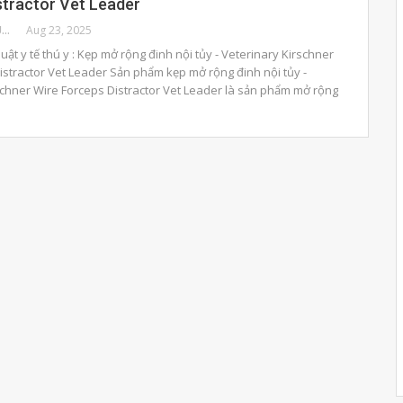
stractor Vet Leader
BENHVIENTHUCUNG
Aug 23, 2025
huật y tế thú y : Kẹp mở rộng đinh nội tủy - Veterinary Kirschner
istractor Vet Leader Sản phẩm kẹp mở rộng đinh nội tủy -
schner Wire Forceps Distractor Vet Leader là sản phẩm mở rộng