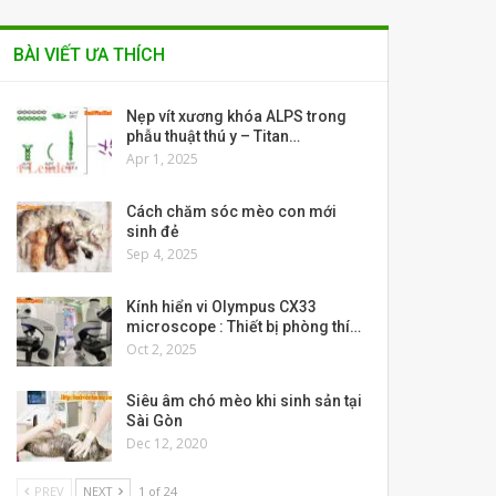
BÀI VIẾT ƯA THÍCH
Nẹp vít xương khóa ALPS trong
phẫu thuật thú y – Titan…
Apr 1, 2025
Cách chăm sóc mèo con mới
sinh đẻ
Sep 4, 2025
Kính hiển vi Olympus CX33
microscope : Thiết bị phòng thí…
Oct 2, 2025
Siêu âm chó mèo khi sinh sản tại
Sài Gòn
Dec 12, 2020
PREV
NEXT
1 of 24