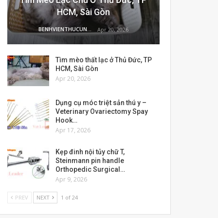
HCM, Sài Gòn
BENHVIENTHUCUNG
Apr 20, 2026
Tìm mèo thất lạc ở Thủ Đức, TP
HCM, Sài Gòn
Apr 20, 2026
Dụng cụ móc triệt sản thú y –
Veterinary Ovariectomy Spay
Hook…
Apr 17, 2026
Kẹp đinh nội tủy chữ T,
Steinmann pin handle
Orthopedic Surgical…
Apr 9, 2026
PREV
NEXT
1 of 24