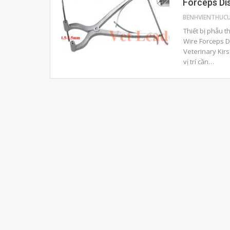
Forceps Di
Thiết bị phẫu t
Wire Forceps D
Veterinary Kir
vị trí cần…