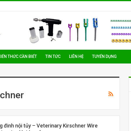
IẾN THỨC CẦN BIẾT
TIN TỨC
LIÊN HỆ
TUYỂN DỤNG
schner
 đinh nội tủy – Veterinary Kirschner Wire