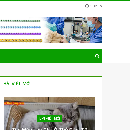
Sign In
BÀI VIẾT MỚI
BÀI VIẾT MỚI
Tìm Mèo Lạc Chủ Ở Thủ Đức, TP