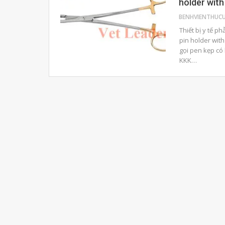
holder with
Thiết bị y tế p
pin holder wit
gọi pen kẹp có 
KKK…