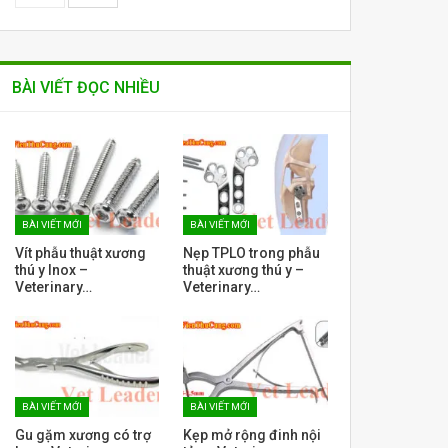
BÀI VIẾT ĐỌC NHIỀU
BÀI VIẾT MỚI
BÀI VIẾT MỚI
Vít phẫu thuật xương
Nẹp TPLO trong phẫu
thú y Inox –
thuật xương thú y –
Veterinary…
Veterinary…
BÀI VIẾT MỚI
BÀI VIẾT MỚI
Gu gặm xương có trợ
Kẹp mở rộng đinh nội