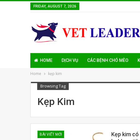
FRIDAY, AUGUST 7, 2026
HOME
DỊCH VỤ
CÁC BỆNH CHÓ MÈO
K
Home
kẹp kim
Browsing Tag
Kẹp Kim
Kẹp kim có 
BÀI VIẾT MỚI