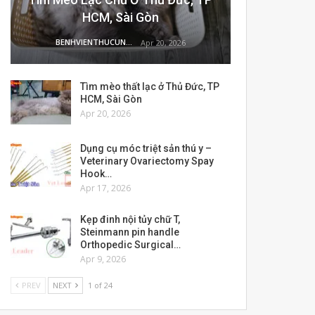
HCM, Sài Gòn
BENHVIENTHUCUNG
Apr 20, 2026
Tìm mèo thất lạc ở Thủ Đức, TP
HCM, Sài Gòn
Apr 20, 2026
Dụng cụ móc triệt sản thú y –
Veterinary Ovariectomy Spay
Hook…
Apr 17, 2026
Kẹp đinh nội tủy chữ T,
Steinmann pin handle
Orthopedic Surgical…
Apr 9, 2026
PREV
NEXT
1 of 24