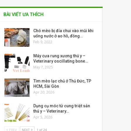
BÀI VIẾT ƯA THÍCH
Chó mèo bị đỉa chui vào mũi khi
uống nước ở ao hồ, đồng…
Feb 9, 2022
Máy cưa rung xương thú y –
Veterinary oscillating bone…
May 7, 2025
Tìm mèo lạc chủ ở Thủ Đức, TP
HCM, Sài Gòn
Apr 20, 2026
Dụng cụ móc tử cung triệt sản
thú y – Veterinary…
Apr 5, 2026
PREV
NEXT
1 of 24