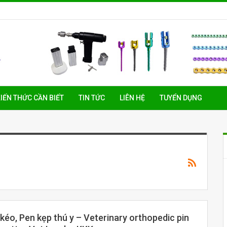
IẾN THỨC CẦN BIẾT
TIN TỨC
LIÊN HỆ
TUYỂN DỤNG
kéo, Pen kẹp thú y – Veterinary orthopedic pin