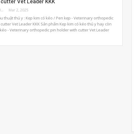
 cutter Vet Leader KKK
BENHVIENTHUCUNG
Mar 2, 2025
hẫu thuật thú y : Kẹp kim có kéo / Pen kẹp - Veterinary orthopedic
h cutter Vet Leader KKK Sản phẩm Kẹp kim có kéo thú y hay còn
kéo - Veterinary orthopedic pin holder with cutter Vet Leader