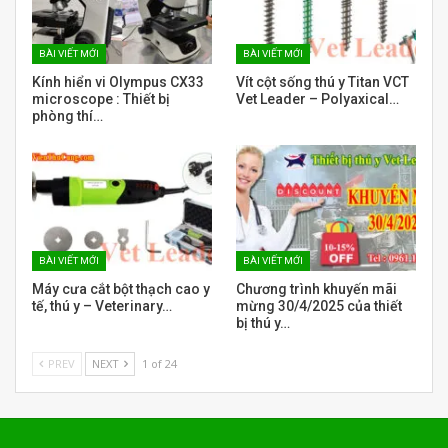
BÀI VIẾT MỚI
BÀI VIẾT MỚI
Kính hiển vi Olympus CX33
Vít cột sống thú y Titan VCT
microscope : Thiết bị
Vet Leader – Polyaxical…
phòng thí…
BÀI VIẾT MỚI
BÀI VIẾT MỚI
Máy cưa cắt bột thạch cao y
Chương trình khuyến mãi
tế, thú y – Veterinary…
mừng 30/4/2025 của thiết
bị thú y…
PREV
NEXT
1 of 24