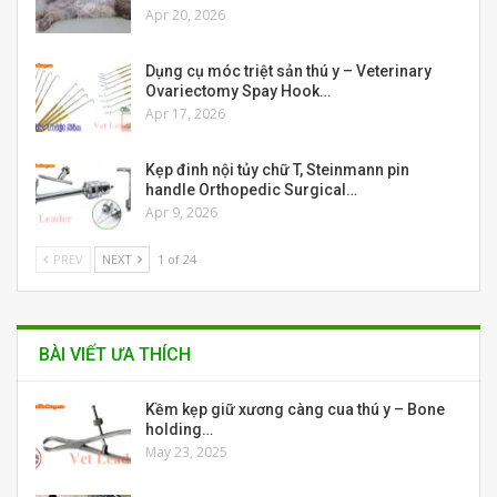
Apr 20, 2026
Dụng cụ móc triệt sản thú y – Veterinary
Ovariectomy Spay Hook…
Apr 17, 2026
Kẹp đinh nội tủy chữ T, Steinmann pin
handle Orthopedic Surgical…
Apr 9, 2026
PREV
NEXT
1 of 24
BÀI VIẾT ƯA THÍCH
Kềm kẹp giữ xương càng cua thú y – Bone
holding…
May 23, 2025