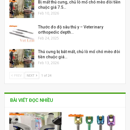
Bị mất thú cưng, chủ lò mổ chó mèo đòi tiền
chuộc giá 7.5…
Feb 10, 2026
Thước đo độ sâu thú y – Veterinary
orthopedic depth…
Feb 24, 2025
Thú cưng bị bắt mất, chủ lò mổ chó mèo đòi
tiền chuộc giá…
Feb 13, 2026
PREV
NEXT
1 of 24
BÀI VIẾT ĐỌC NHIỀU