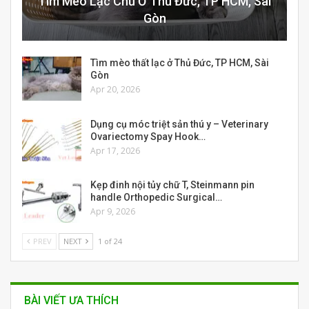
Tìm Mèo Lạc Chủ Ở Thủ Đức, TP HCM, Sài
Gòn
Tìm mèo thất lạc ở Thủ Đức, TP HCM, Sài
Gòn
Apr 20, 2026
Dụng cụ móc triệt sản thú y – Veterinary
Ovariectomy Spay Hook…
Apr 17, 2026
Kẹp đinh nội tủy chữ T, Steinmann pin
handle Orthopedic Surgical…
Apr 9, 2026
PREV
NEXT
1 of 24
BÀI VIẾT ƯA THÍCH