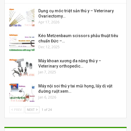
Dụng cụ móc triệt sản thú y – Veterinary
Ovariectomy…
Apr 17, 2026
Kéo Metzenbaum scissors phẫu thuật tiêu
chuẩn Đức –…
Dec 12, 2025
Máy khoan xương đa năng thú y –
Veterinary orthopedic…
Jan 7, 2025
Máy nội soi thú y tai mũi họng, lấy dị vật
đường ruột xem…
Jan 6, 2026
PREV
NEXT
1 of 24