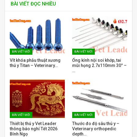
BÀI VIẾT ĐỌC NHIỀU
BÀI VIẾT MỚI
BÀI VIẾT MỚI
Vít khóa phẫu thuật xương
Ống kính nội soi khớp, tai
thú y Titan – Veterinary…
mũi họng 2.7x110mm 30° –
…
BÀI VIẾT MỚI
BÀI VIẾT MỚI
Thiết bị thú y Vet Leader
Thước đo độ sâu thú y –
thông báo nghỉ Tết 2026
Veterinary orthopedic
Bính Ngọ
depth…