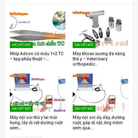
BÀI VIẾT MỚI
BÀI VIẾT MỚI
Nhíp Adson có mấu 1×2 TC
Máy khoan xương đa năng
– kẹp phẫu thuật –…
thú y – Veterinary
orthopedic…
BÀI VIẾT MỚI
BÀI VIẾT MỚI
Máy nội soi thú y tai mũi
Máy nội soi dạ dày, đường
họng, lấy dị vật đường ruột
ruột, gắp dị vật, ống mềm
xem…
xem qua…