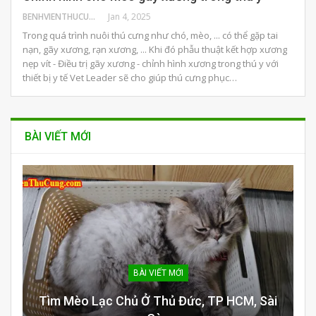
BENHVIENTHUCUNG
Jan 4, 2025
Trong quá trình nuôi thú cưng như chó, mèo, ... có thể gặp tai
nạn, gãy xương, rạn xương, ... Khi đó phẫu thuật kết hợp xương
nẹp vít - Điều trị gãy xương - chỉnh hình xương trong thú y với
thiết bị y tế Vet Leader sẽ cho giúp thú cưng phục…
BÀI VIẾT MỚI
BÀI VIẾT MỚI
Tìm Mèo Lạc Chủ Ở Thủ Đức, TP HCM, Sài