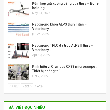
Kềm kẹp giữ xương càng cua thú y – Bone
holding…
May 23, 2025
Nẹp xương khóa ALPS thú y Titan –
Veterinary…
Jan 25, 2025
Nẹp xương TPLO đa trục ALPS II thú y –
Veterinary…
Apr 10, 2025
Kính hiển vi Olympus CX33 microscope :
Thiết bị phòng thí…
Oct 2, 2025
PREV
NEXT
1 of 24
BÀI VIẾT ĐỌC NHIỀU