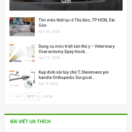
Gòn
Tìm mèo thất lạc ở Thủ Đức, TP HCM, Sài
Gòn
Apr 20, 2026
Dụng cụ móc triệt sản thú y – Veterinary
Ovariectomy Spay Hook…
Apr 17, 2026
Kẹp đinh nội tủy chữ T, Steinmann pin
handle Orthopedic Surgical…
Apr 9, 2026
PREV
NEXT
1 of 24
BÀI VIẾT ƯA THÍCH