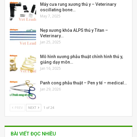
Máy cưa rung xương thú y – Veterinary
oscillating bone…
May 7, 2025
Nẹp xương khóa ALPS thú y Titan –
Veterinary…
Jan 25, 2025
Mô hình xương phẫu thuật chỉnh hình thú y,
giảng dạy môn…
Jan 16, 2025
Panh cong phẫu thuật – Pen y tế – medical…
Jan 29, 2026
PREV
NEXT
1 of 24
BÀI VIẾT ĐỌC NHIỀU