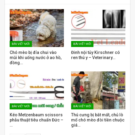
BÀI VIẾT MỚI
BÀI VIẾT MỚI
Chó mèo bị đỉa chui vào
Đinh nội tủy Kirschner có
mũi khi uống nước ở ao hồ,
ren thú y – Veterinary…
đồng…
BÀI VIẾT MỚI
BÀI VIẾT MỚI
Kéo Metzenbaum scissors
Thú cưng bị bắt mất, chủ lò
phẫu thuật tiêu chuẩn Đức –
mổ chó mèo đòi tiền chuộc
…
giá…