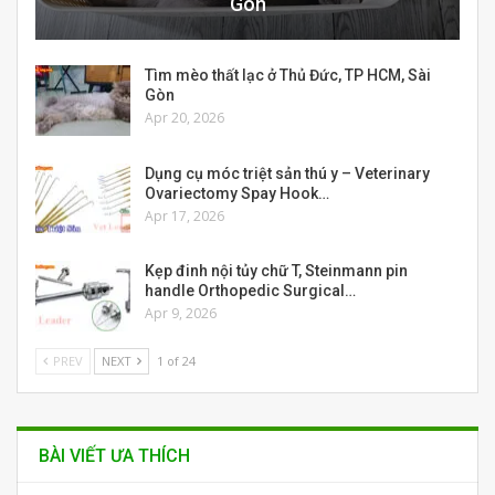
Gòn
Tìm mèo thất lạc ở Thủ Đức, TP HCM, Sài
Gòn
Apr 20, 2026
Dụng cụ móc triệt sản thú y – Veterinary
Ovariectomy Spay Hook…
Apr 17, 2026
Kẹp đinh nội tủy chữ T, Steinmann pin
handle Orthopedic Surgical…
Apr 9, 2026
PREV
NEXT
1 of 24
BÀI VIẾT ƯA THÍCH