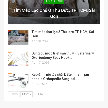
BÀI VIẾT MỚI
Tìm Mèo Lạc Chủ Ở Thủ Đức, TP HCM, Sài
Gòn
Tìm mèo thất lạc ở Thủ Đức, TP HCM, Sài
Gòn
Apr 20, 2026
Dụng cụ móc triệt sản thú y – Veterinary
Ovariectomy Spay Hook…
Apr 17, 2026
Kẹp đinh nội tủy chữ T, Steinmann pin
handle Orthopedic Surgical…
Apr 9, 2026
PREV
NEXT
1 of 24