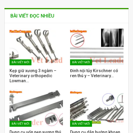
BÀI VIẾT ĐỌC NHIỀU
BÀI VIẾT MỚI
BÀI VIẾT MỚI
Kẹp giữ xương 3 ngàm –
Đinh nội tủy Kirschner có
Veterinary orthopedic
ren thú y – Veterinary…
Lowman…
BÀI VIẾT MỚI
BÀI VIẾT MỚI
Dụng cụ uốn nẹp xương thú
Dụng cụ dẫn hướng khoan