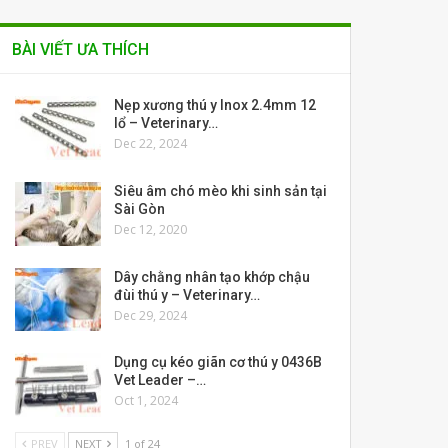
BÀI VIẾT ƯA THÍCH
Nẹp xương thú y Inox 2.4mm 12
lổ – Veterinary…
Dec 22, 2024
Siêu âm chó mèo khi sinh sản tại
Sài Gòn
Dec 12, 2020
Dây chằng nhân tạo khớp chậu
đùi thú y – Veterinary…
Dec 29, 2024
Dụng cụ kéo giãn cơ thú y 0436B
Vet Leader –…
Oct 1, 2024
PREV
NEXT
1 of 24