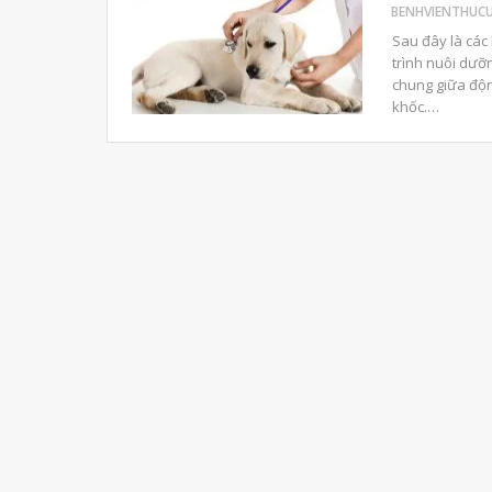
Sau đây là các
trình nuôi dưỡn
chung giữa độn
khốc.…