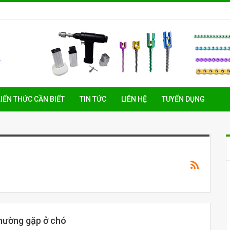
IẾN THỨC CẦN BIẾT
TIN TỨC
LIÊN HỆ
TUYỂN DỤNG
hường gặp ở chó