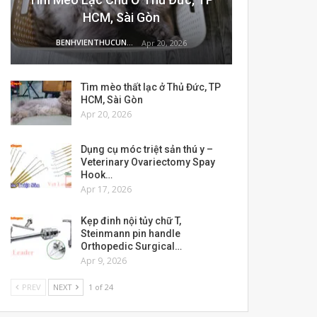
HCM, Sài Gòn
BENHVIENTHUCUNG
Apr 20, 2026
Tìm mèo thất lạc ở Thủ Đức, TP
HCM, Sài Gòn
Apr 20, 2026
Dụng cụ móc triệt sản thú y –
Veterinary Ovariectomy Spay
Hook…
Apr 17, 2026
Kẹp đinh nội tủy chữ T,
Steinmann pin handle
Orthopedic Surgical…
Apr 9, 2026
PREV
NEXT
1 of 24