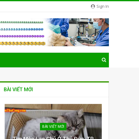
Sign In
BÀI VIẾT MỚI
BÀI VIẾT MỚI
Tìm Mèo Lạc Chủ Ở Thủ Đức, TP