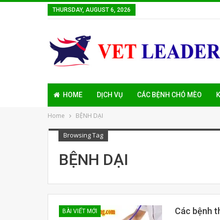
THURSDAY, AUGUST 6, 2026
HOME
DỊCH VỤ
CÁC BỆNH CHÓ MÈO
K
Home
BỆNH DẠI
Browsing Tag
BỆNH DẠI
Các bệnh t
BÀI VIẾT MỚI