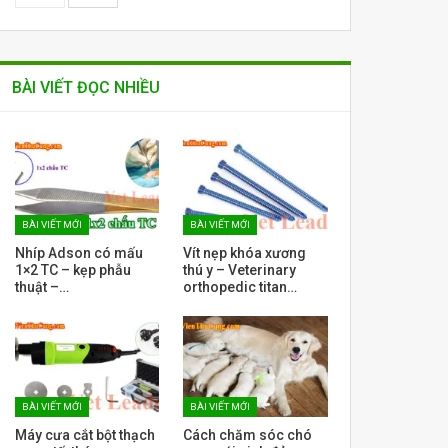
BÀI VIẾT ĐỌC NHIỀU
BÀI VIẾT MỚI
BÀI VIẾT MỚI
Nhíp Adson có mấu
Vít nẹp khóa xương
1×2 TC – kẹp phẫu
thú y – Veterinary
thuật –…
orthopedic titan…
BÀI VIẾT MỚI
BÀI VIẾT MỚI
Máy cưa cắt bột thạch
Cách chăm sóc chó